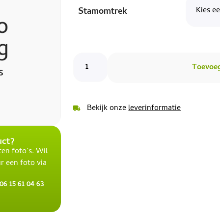
Stamomtrek
Toevoe
Bekijk onze
leverinformatie
uct?
en foto’s. Wil
r een foto via
6 15 61 04 63