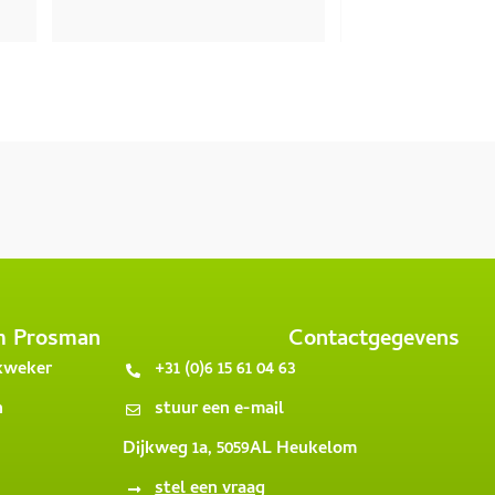
en ben ik geslaagd. Een 
tige meerstammige 
stroemia en ook nog een 
 Zevenzonenboom 
acodium miconoides) 
ht. Netjes thuis bezorgd. 
mmunicatie met Prosman 
n verliep fijn. Ik kom weer 
 voor andere bomen / 
ers of haagplanten.
m Prosman
Contactgegevens
 kweker
+31 (0)6 15 61 04 63
n
stuur een e-mail
Dijkweg 1a, 5059AL Heukelom
stel een vraag