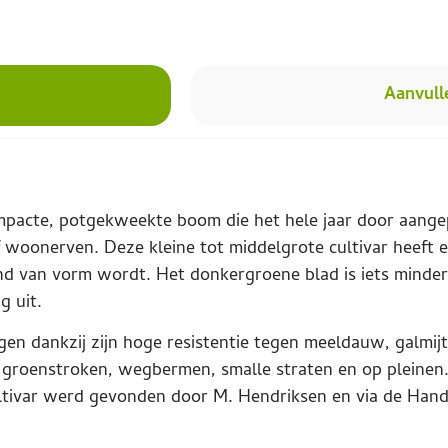
Aanvull
ompacte, potgekweekte boom die het hele jaar door aange
f woonerven. Deze kleine tot middelgrote cultivar heeft 
rond van vorm wordt. Het donkergroene blad is iets minde
g uit.
ingen dankzij zijn hoge resistentie tegen meeldauw, galmij
 groenstroken, wegbermen, smalle straten en op pleinen.
tivar werd gevonden door M. Hendriksen en via de Hand