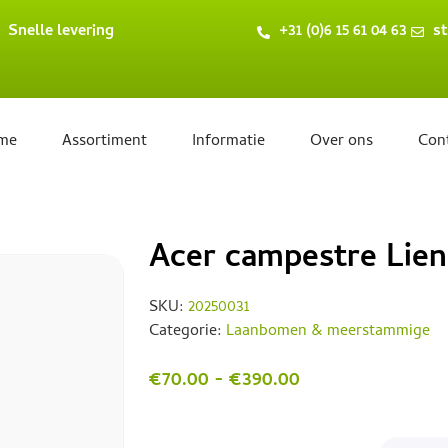
Snelle levering
+31 (0)6 15 61 04 63
st
me
Assortiment
Informatie
Over ons
Con
Acer campestre Lie
SKU:
20250031
Categorie:
Laanbomen & meerstammige
€
70.00
-
€
390.00