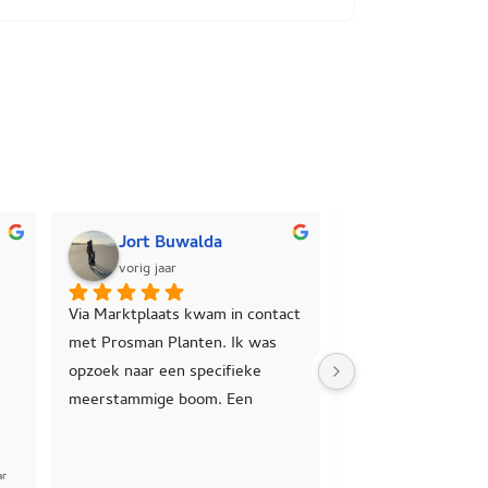
Jort Buwalda
Dennis Suurmond
vorig jaar
vorig jaar
arktplaats kwam in contact 
In maart 2025 130 olijfwilg 
rosman Planten. Ik was 
(haagplanten) besteld. 
k naar een specifieke 
Topkwaliteit en topservice. 10 
tammige boom. Een 
sterren!
stroemia, deze was 
ns te vinden of voor 
e prijzen. Bij Prosman 