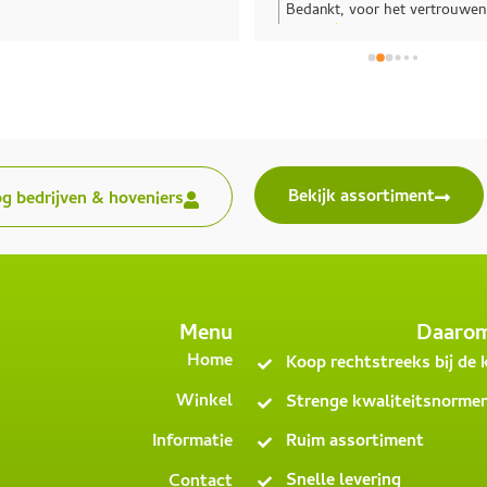
Bedankt, voor het vertrouwen
Plant
André!
prach
Lager
mooie
(Hept
gekoc
De co
Bekijk assortiment
og bedrijven & hoveniers
Plante
terug
heest
Menu
Daaro
Home
Koop rechtstreeks bij de
Winkel
Strenge kwaliteitsnorme
Informatie
Ruim assortiment
Snelle levering
Contact