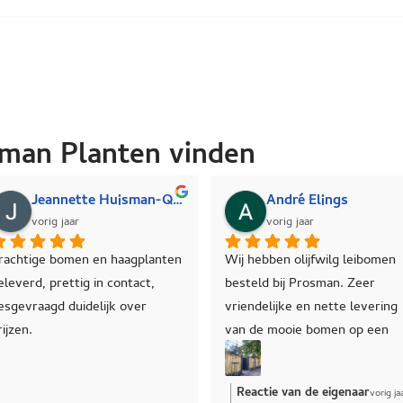
man Planten vinden
Jeannette Huisman-Quist
André Elings
vorig jaar
en haagplanten 
Wij hebben olijfwilg leibomen 
Via M
in contact, 
besteld bij Prosman. Zeer 
met P
lijk over 
vriendelijke en nette levering 
opzoe
van de mooie bomen op een 
meers
leirek, we zijn er heel blij mee!
Lager
nerge
Reactie van de eigenaar
vorig jaar
enorm