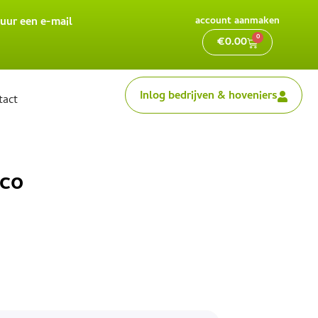
uur een e-mail
account aanmaken
0
€
0.00
Inlog bedrijven & hoveniers
tact
nco