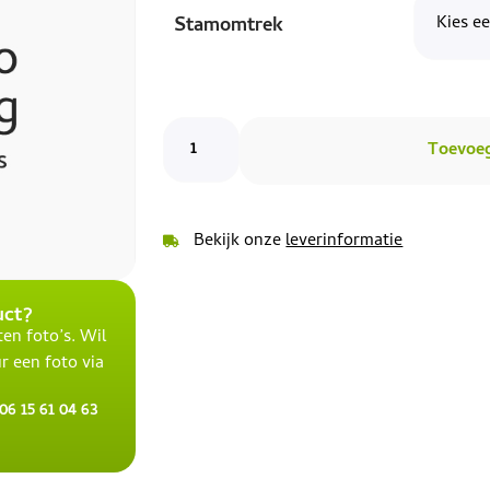
Stamomtrek
Toevoe
Bekijk onze
leverinformatie
uct?
en foto’s. Wil
r een foto via
6 15 61 04 63