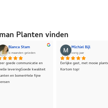
man Planten vinden
Jeannette Huisman-Quist
André 
vorig jaar
vorig jaa
ede 
Prachtige bomen en haagplanten 
Wij hebben olij
geleverd, prettig in contact, 
besteld bij Pro
desgevraagd duidelijk over 
vriendelijke en
prijzen.
van de mooie 
leirek, we zijn 
Reactie van d
Bedankt, voo