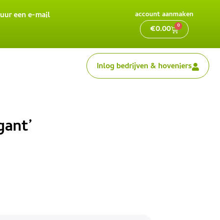
uur een e-mail
account aanmaken
0
€
0.00
Inlog bedrijven & hoveniers
gant’