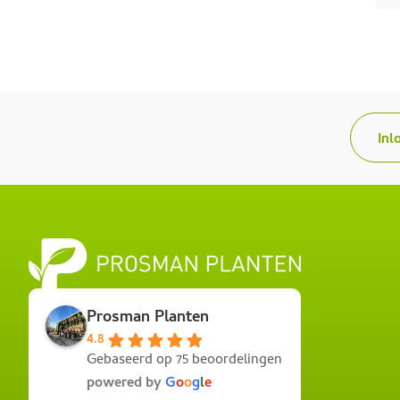
Inl
Prosman Planten
4.8
Gebaseerd op 75 beoordelingen
powered by
G
o
o
g
l
e