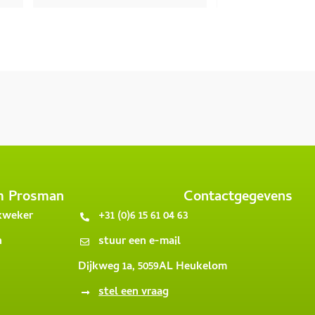
prachtige meerstammige 
Lagerstroemia en ook nog een 
mooie Zevenzonenboom 
(Heptacodium miconoides) 
gekocht. Netjes thuis bezorgd. 
De communicatie met Prosman 
Planten verliep fijn. Ik kom weer 
terug voor andere bomen / 
heesters of haagplanten.
m Prosman
Contactgegevens
 kweker
+31 (0)6 15 61 04 63
n
stuur een e-mail
Dijkweg 1a, 5059AL Heukelom
stel een vraag