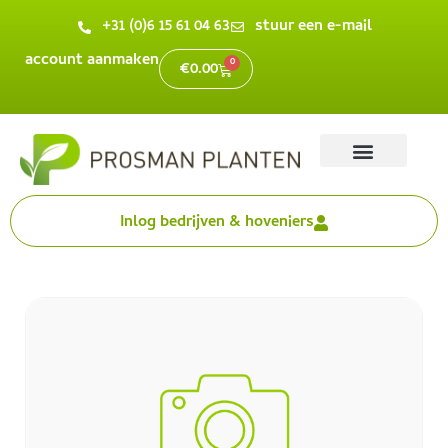
+31 (0)6 15 61 04 63
stuur een e-mail
account aanmaken
0
€
0.00
Inlog bedrijven & hoveniers