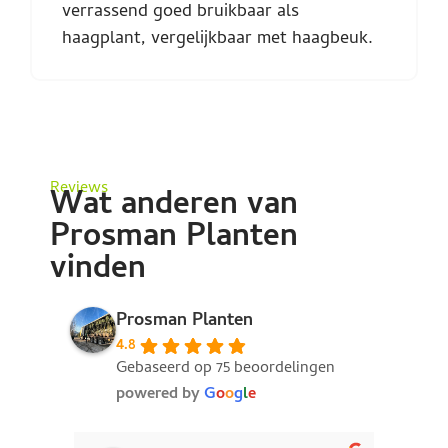
verrassend goed bruikbaar als
haagplant, vergelijkbaar met haagbeuk.
Reviews
Wat anderen van
Prosman Planten
vinden
Prosman Planten
4.8
Gebaseerd op 75 beoordelingen
powered by
G
o
o
g
l
e