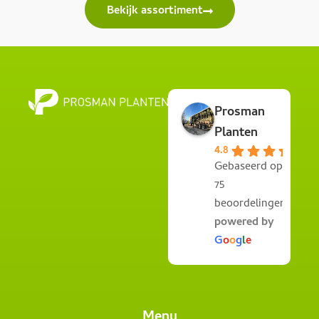
Bekijk assortiment
Prosman
Planten
4.8
Gebaseerd op
75
beoordelingen
powered by
G
o
o
g
l
e
Menu