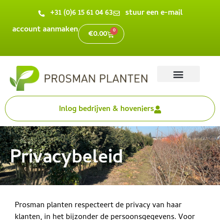
+31 (0)6 15 61 04 63
stuur een e-mail
account aanmaken
0
€
0.00
Inlog bedrijven & hoveniers
Privacybeleid
Prosman planten respecteert de privacy van haar
klanten, in het bijzonder de persoonsgegevens. Voor