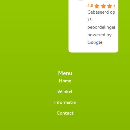
4.8
Gebaseerd op
75
beoordelingen
powered by
G
o
o
g
l
e
Menu
Home
Winkel
Informatie
Contact