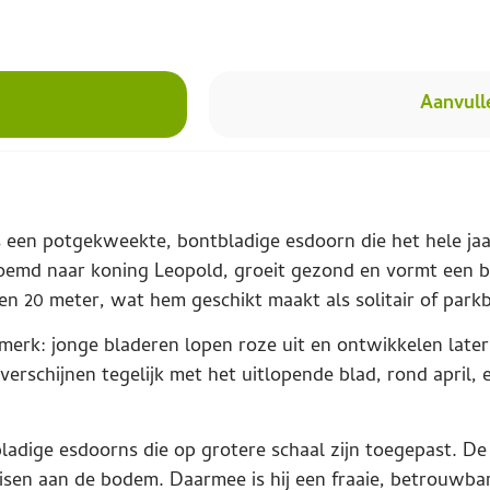
Aanvull
is een potgekweekte, bontbladige esdoorn die het hele j
rnoemd naar koning Leopold, groeit gezond en vormt een 
4 en 20 meter, wat hem geschikt maakt als solitair of par
merk: jonge bladeren lopen roze uit en ontwikkelen later
erschijnen tegelijk met het uitlopende blad, rond april, e
tbladige esdoorns die op grotere schaal zijn toegepast. 
eisen aan de bodem. Daarmee is hij een fraaie, betrouwba