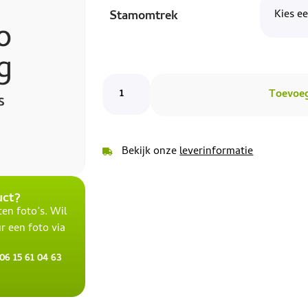
Stamomtrek
Toevoe
Bekijk onze
leverinformatie
uct?
en foto’s. Wil
r een foto via
6 15 61 04 63