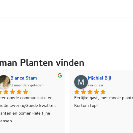
man Planten vinden
Sam Sankarey
Jeannette 
vorig jaar
vorig jaar
nge ondernemer met goede 
Prachtige bomen en haagplanten
liteit planten!
geleverd, prettig in contact, 
desgevraagd duidelijk over 
prijzen.