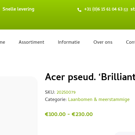
Snelle levering
+31 (0)6 15 61 04 63
st
me
Assortiment
Informatie
Over ons
Con
Acer pseud. ‘Brillia
SKU:
20250079
Categorie:
Laanbomen & meerstammige
€
100.00
-
€
230.00