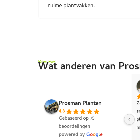
ruime plantvakken.
Reviews
Wat anderen van Pros
 Stam
Michiel Bijl
den geleden
vorig jaar
Prosman Planten
mmunicatie en 
Eerlijke gast, met mooie planten. 
Jo
4.8
gGoede kwaliteit 
Kortom top!
kwa
Gebaseerd op 75
enHele fijne 
beoordelingen
powered by
G
o
o
g
l
e