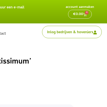
uur een e-mail
account aanmaken
0
€
0.00
Inlog bedrijven & hoveniers
tact
ntissimum’