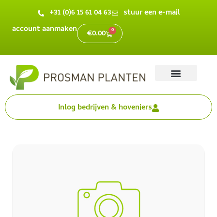
+31 (0)6 15 61 04 63
stuur een e-mail
account aanmaken
0
€
0.00
Inlog bedrijven & hoveniers