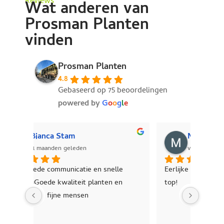
Reviews
Wat anderen van
Prosman Planten
vinden
Prosman Planten
4.8
Gebaseerd op 75 beoordelingen
powered by
G
o
o
g
l
e
Michiel Bijl
vorig jaar
e 
Eerlijke gast, met mooie planten. Kortom 
Jonge 
 
top!
plante