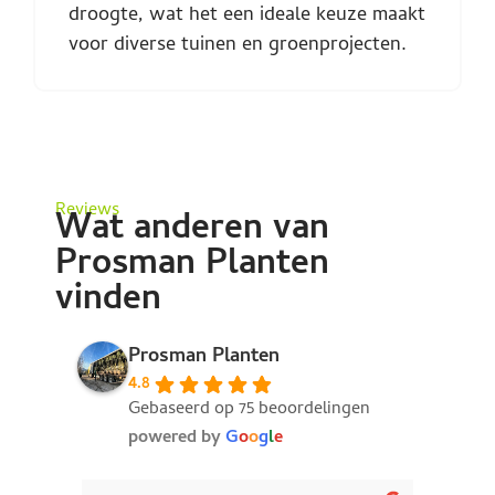
droogte, wat het een ideale keuze maakt
voor diverse tuinen en groenprojecten.
Reviews
Wat anderen van
Prosman Planten
vinden
Prosman Planten
4.8
Gebaseerd op 75 beoordelingen
powered by
G
o
o
g
l
e