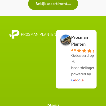
Bekijk assortiment
Prosman
Planten
4.8
Gebaseerd op
75
beoordelingen
powered by
G
o
o
g
l
e