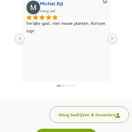
Michiel Bijl
vorig jaar
e 
Eerlijke gast, met mooie planten. Kortom 
Jonge 
 
top!
plante
Inlog bedrijven & hoveniers