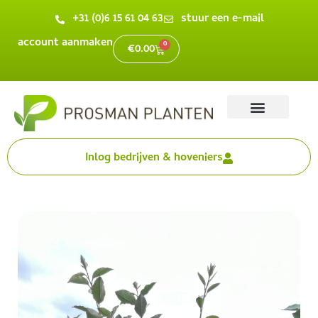
+31 (0)6 15 61 04 63
stuur een e-mail
account aanmaken
0
€
0.00
Inlog bedrijven & hoveniers