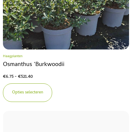
Haagplanten
Osmanthus ‘Burkwoodii
€
6.75
-
€
521.40
Opties selecteren