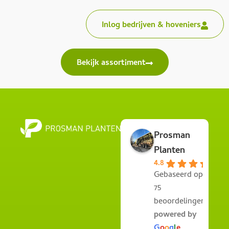
Inlog bedrijven & hoveniers
Bekijk assortiment
Prosman
Planten
4.8
Gebaseerd op
75
beoordelingen
powered by
G
o
o
g
l
e