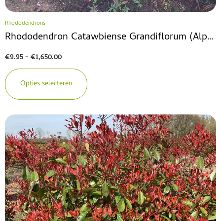
Rhododendrons
Rhododendron Catawbiense Grandiflorum (Alpenroos)
€
9.95
-
€
1,650.00
Opties selecteren