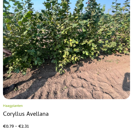
Haagplanten
Coryllus Avellana
€
0.79
-
€
2.31