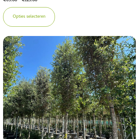
€
65.00
-
€
125.00
Opties selecteren