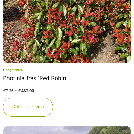
Haagplanten
Photinia fras ‘Red Robin’
€
7.26
-
€
462.00
Opties selecteren