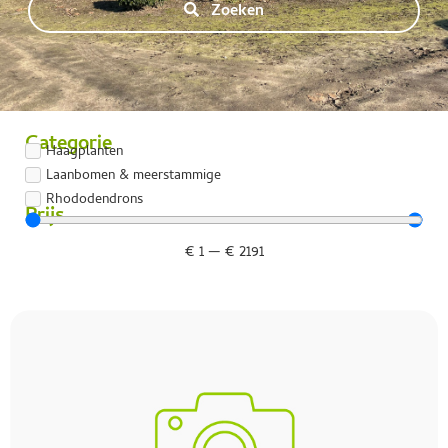
Zoeken
Categorie
Haagplanten
Laanbomen & meerstammige
Rhododendrons
Prijs
€
1
—
€
2191