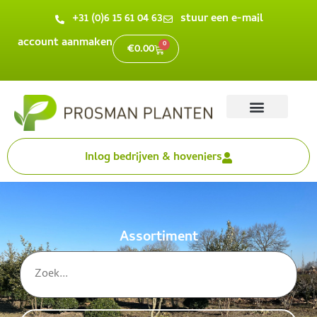
+31 (0)6 15 61 04 63
stuur een e-mail
account aanmaken
0
€
0.00
Inlog bedrijven & hoveniers
Assortiment