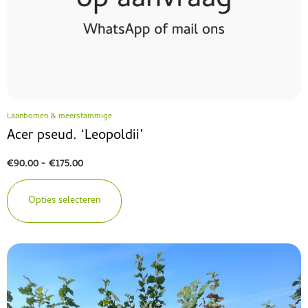
Laanbomen & meerstammige
Acer pseud. ‘Leopoldii’
€
90.00
-
€
175.00
Opties selecteren