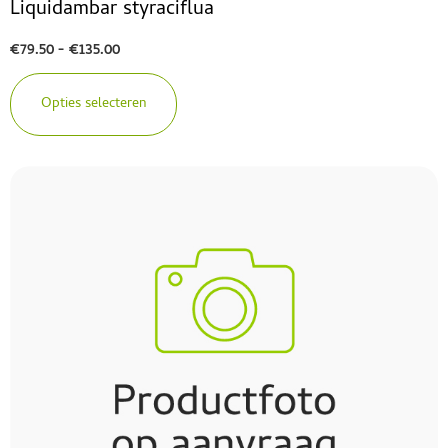
Liquidambar styraciflua
€
79.50
-
€
135.00
Opties selecteren