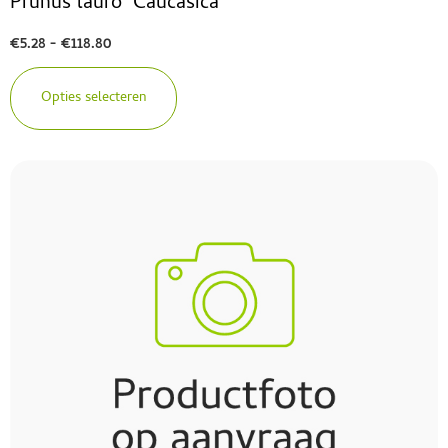
Prunus lauro ‘Caucasica’
€
5.28
-
€
118.80
Opties selecteren