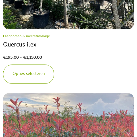
Laanbomen & meerstammige
Quercus ilex
€
195.00
-
€
1,150.00
Opties selecteren