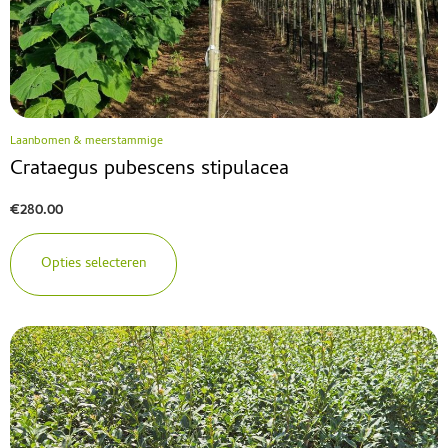
Laanbomen & meerstammige
Crataegus pubescens stipulacea
€
280.00
Opties selecteren