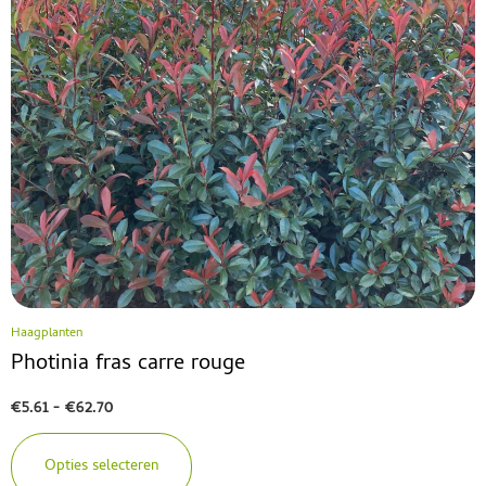
Haagplanten
Photinia fras carre rouge
€
5.61
-
€
62.70
Opties selecteren