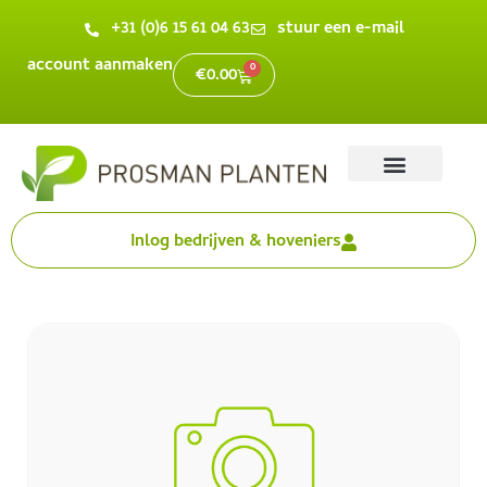
+31 (0)6 15 61 04 63
stuur een e-mail
account aanmaken
0
€
0.00
Inlog bedrijven & hoveniers