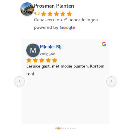
Prosman Planten
4.8
Gebaseerd op 75 beoordelingen
powered by
G
o
o
g
l
e
Michiel Bijl
vorig jaar
e 
Eerlijke gast, met mooie planten. Kortom 
Jonge 
 
top!
plante