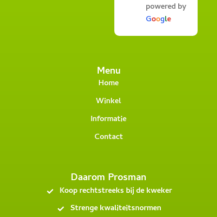
powered by
G
o
o
g
l
e
Menu
Home
Winkel
Informatie
Contact
Daarom Prosman
Koop rechtstreeks bij de kweker
Strenge kwaliteitsnormen