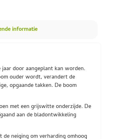
ende informatie
e jaar door aangeplant kan worden.
boom ouder wordt, verandert de
vige, opgaande takken. De boom
oen met een grijswitte onderzijde. De
afgaand aan de bladontwikkeling
eft de neiging om verharding omhoog