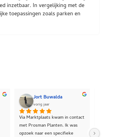
d inzetbaar. In vergelijking met de
ijke toepassingen zoals parken en
Anne-Marie van den Hee
Roy Roelofs
vorig jaar
vorig jaar
 tevreden met de hulp, het 
4 solitaire bomen geleverd 
es en de planten en de 
gekregen. Geweldige kwaliteit 
zen van Pieter.
en goede service /advies.