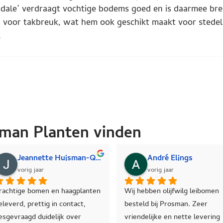
dale’ verdraagt vochtige bodems goed en is daarmee bree
ig voor takbreuk, wat hem ook geschikt maakt voor stedel
.
man Planten vinden
walda
Dennis Suurmond
vorig jaar
 kwam in contact 
In maart 2025 130 olijfwilg 
Zeer
nten. Ik was 
(haagplanten) besteld. 
advi
 specifieke 
Topkwaliteit en topservice. 10 
prij