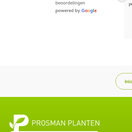
beoordelingen
van de mooie bomen op een 
meerstammige b
powered by
G
o
o
g
l
e
leirek, we zijn er heel blij mee!
Lagerstroemia, 
nergens te vind
Reactie van de eigenaar
vorig jaar
enorme prijzen.
Bedankt, voor het vertrouwen
Planten ben ik g
André!
prachtige meer
Lagerstroemia e
mooie Zevenzo
(Heptacodium m
gekocht. Netjes
De communicati
Inl
Planten verliep 
terug voor ande
heesters of haa