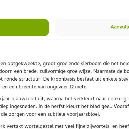
Aanvull
 een potgekweekte, groot groeiende sierboom die het hel
esdoorn een brede, zuilvormige groeiwijze. Naarmate de 
t ronde structuur. De kroonbasis bestaat uit enkele ste
r en een breedte van ongeveer 12 meter.
oorjaar blauwrood uit, waarna het verkleurt naar donkergr
diep ingesneden. In de herfst kleurt het blad geel. Voor
die zorgen voor een subtiele voorjaarsbloei.
k vertakt wortelgestel met veel fijne zijwortels, en he