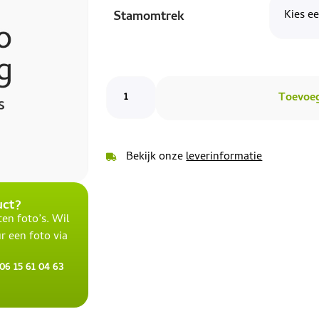
Stamomtrek
Toevoe
Bekijk onze
leverinformatie
uct?
en foto’s. Wil
r een foto via
6 15 61 04 63