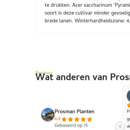
te drukken. Acer saccharinum ‘Pyrami
soort is deze cultivar minder gevoel
brede lanen. Winterhardheidszone: 4
Reviews
Wat anderen van Pros
Jeannette Huisman-Quist
André Elings
Jort Bu
vorig jaar
vorig jaar
Prosman Planten
anten 
Wij hebben olijfwilg leibomen 
Via Marktplaats
4.8
 
besteld bij Prosman. Zeer 
met Prosman Pla
Gebaseerd op 75
vriendelijke en nette levering 
opzoek naar een