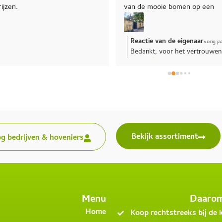
oom. Een 
sterren!
deze was 
en of voor 
 Bij Prosman 
eslaagd. Een 
stammige 
n ook nog een 
nenboom 
iconoides) 
 thuis bezorgd. 
e met Prosman 
Bekijk assortiment
og bedrijven & hoveniers
fijn. Ik kom weer 
re bomen / 
gplanten.
Menu
Daaro
Home
Koop rechtstreeks bij de