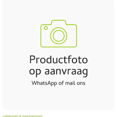
Laanbomen & meerstammige