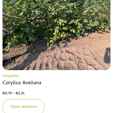
Haagplanten
Coryllus Avellana
€
0.79
-
€
2.31
Opties selecteren