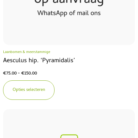
Laanbomen & meerstammige
Aesculus hip. ‘Pyramidalis’
€
75.00
-
€
150.00
Opties selecteren