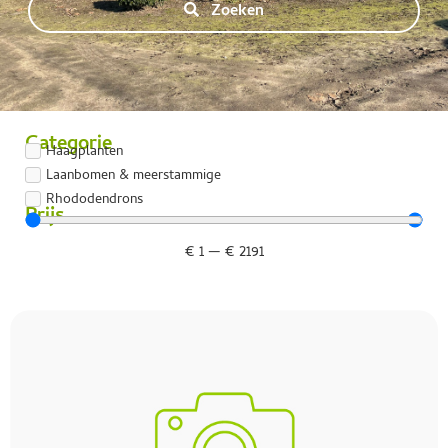
Zoeken
Categorie
Haagplanten
Laanbomen & meerstammige
Rhododendrons
Prijs
€
1
—
€
2191