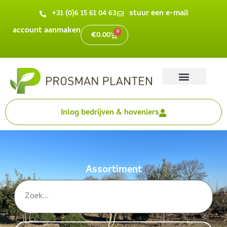
+31 (0)6 15 61 04 63
stuur een e-mail
account aanmaken
0
€
0.00
Inlog bedrijven & hoveniers
Assortiment