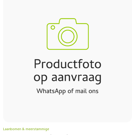
Laanbomen & meerstammige