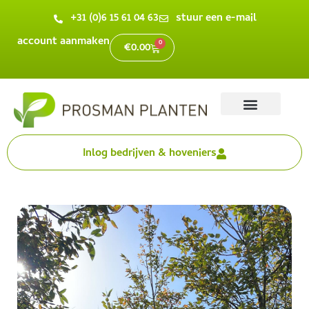
+31 (0)6 15 61 04 63
stuur een e-mail
account aanmaken
0
€
0.00
Inlog bedrijven & hoveniers