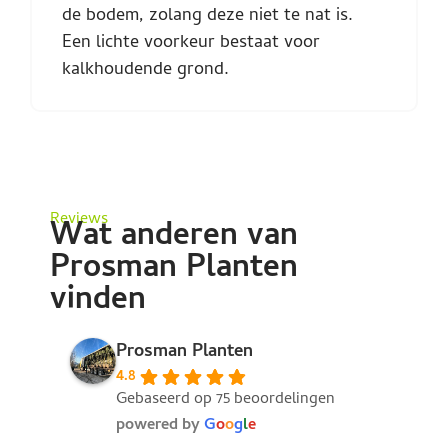
de bodem, zolang deze niet te nat is.
Een lichte voorkeur bestaat voor
kalkhoudende grond.
Reviews
Wat anderen van
Prosman Planten
vinden
Prosman Planten
4.8
Gebaseerd op 75 beoordelingen
powered by
G
o
o
g
l
e