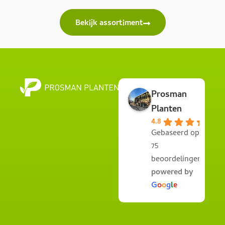
Bekijk assortiment
Prosman
Planten
4.8
Gebaseerd op
75
beoordelingen
powered by
G
o
o
g
l
e