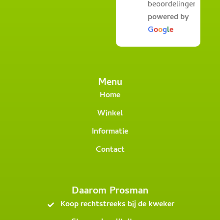
beoordelingen
powered by
G
o
o
g
l
e
Menu
Home
Winkel
Informatie
Contact
Daarom Prosman
Koop rechtstreeks bij de kweker