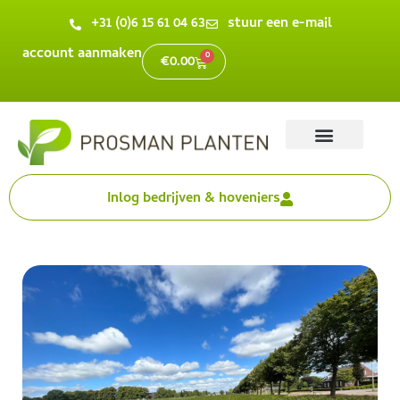
+31 (0)6 15 61 04 63
stuur een e-mail
account aanmaken
0
€
0.00
Inlog bedrijven & hoveniers