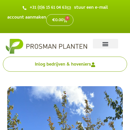
+31 (0)6 15 61 04 63
stuur een e-mail
account aanmaken
0
€
0.00
Inlog bedrijven & hoveniers