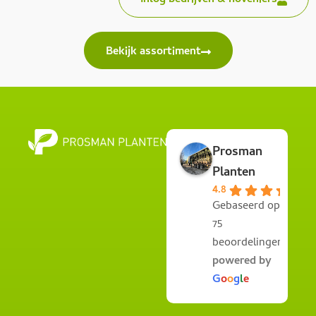
Inlog bedrijven & hoveniers
Bekijk assortiment
Prosman
Planten
4.8
Gebaseerd op
75
beoordelingen
powered by
G
o
o
g
l
e